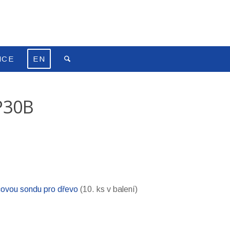
NCE
EN
P30B
icovou sondu pro dřevo
(10. ks v balení)