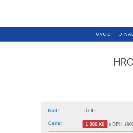
ÚVOD
O NÁ
HRO
Kód:
TG30
Cena:
1 089 Kč
s DPH, (90