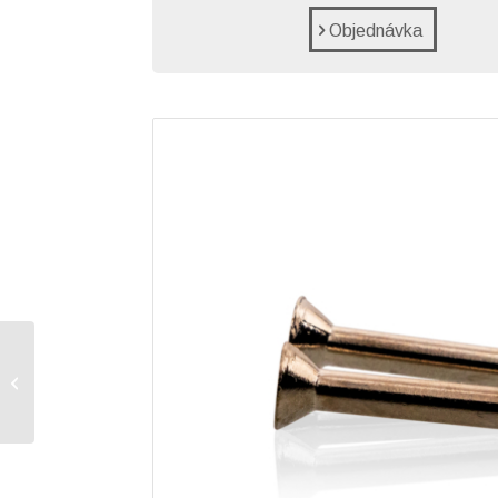
Objednávka
Hroty pro PTM