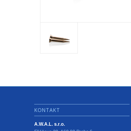
KONTAKT
A.W.A.L. s.r.o.