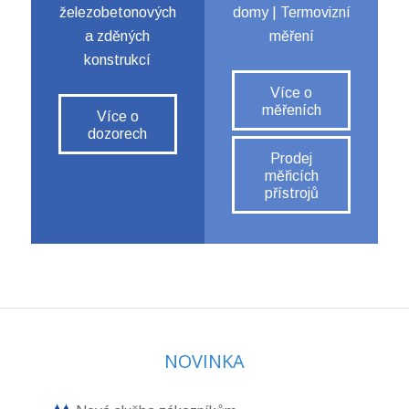
železobetonových
domy | Termovizní
a zděných
měření
konstrukcí
Více o
měřeních
Více o
dozorech
Prodej
měřicích
přístrojů
NOVINKA