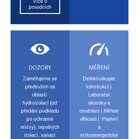
Více o
posudcích
DOZORY
MĚŘENÍ
Zaměřujeme se
Defektoskopie
především na
konstrukcí |
oblasti:
Laboratoř
hydroizolací (od
akustiky a
předání podkladu
osvětlení | Měření
po ochranné
vlhkosti | Pasivní
vrstvy), tepelných
a
izolací, sanací
nízkoenergetické